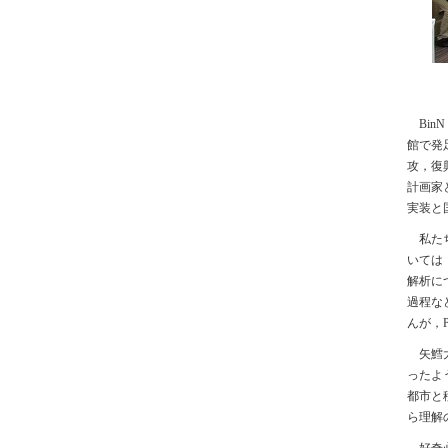
Bin
館で発
攻，復
計画家
実装と
私た
いては
解析に
過程な
んが，
矢鱈
ったよ
都市と
ら理解
好奇