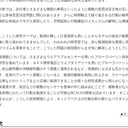
ついてKolmogorov方程式を使ったような理論的な研究も進めています．
分析では，歩行者とさまざまな種類の車両といったように複数の意思決定主体が互
うな多体意思決定問題に関心があります．さらに時間軸上で繰り返される行動の確
期的な枠組みでモデル表現したり，空間認知と行動継起のメカニズムの解明にも興
，こうした研究テーマは，観測が難しく計算負荷も高いことからモデルの仮定の範
確に取り扱われてきませんでした．われわれの研究室では，自ら観測技術を開発し
ゴリズムを実装することで，こうした問題の前段階からまず先に解決しようとして
観測面については，さまざまなウエアラブルセンサーを用いたプローブパーソン技
研究を進めています．ＧＰＳ携帯電話とウエブダイアリーを用いたプローブパーソ
，松山都市圏や沖縄都市圏のＰＴ調査に適用されるなど，実務的にも大きな広がり
す．従来のアンケート調査にくらべると，観測分解能を格段に向上させ，スケール
転車などのトリップをより正確に観測できることが様々な研究成果から明らかにな
加速度や音，気圧などの複数のセンサーを筐体の中に組み込むことで，被験者がな
超長期にわたって行動を観測することが可能なBCALSの開発も試みています．すこ
ませんが，こうした技術開発により，ネットワーク上の行動分析の新たなパラダイ
す．
▲ト
究