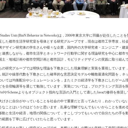
N Studies Unit (BinN:Behavior in Networks)は，2006年東京大学に羽藤が赴任したこ
足した都市生活学研究室を母体とする研究グループです．現在は都市工学専攻，社
興デザイン研究体の学生さんや様々な企業，国内外の大学研究者・エンジニア・建
と連携しながら，都市生活学とネットワーク行動学に関する理論研究を中心に都市
国土・地域計画や都市空間計画と都市設計，モビリティデザインの実践に取り組ん
ちの研究グループでは明快な理論を下敷きにした現象理解と実装を重視しています
，統計や線形代数を下敷きにした確率的な意思決定モデルや離散最適化問題を，ネ
ついては均衡配分やシミュレーションを，またミクロ経済学を下敷きにしたゲーム
どを合宿輪講等を通じて勉強しています．実装については，プログラミング言語を
PerlやSchemeよりもオブジェクト指向な言語の入門として適したJavaの修得を推奨
大げさに自分がやっていることを社会の中で重要だと言ってみたり，わかっていな
うなことはいうのはどうかと思います．乱暴な理解でなんでもいいからことを進め
移動と生活や経済，地理の関係について，すこしづつでもいいので自分たちの手を
の範囲を丁寧に広げていけたらと思っています．
心旺盛でまだ新しい研究グループです．本郷にお越しの際はお気軽に工学部1号館の