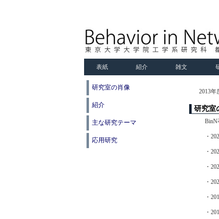
表紙
紹介
雑文
研究室の肖像
201
紹介
研究室
Bi
主な研究テーマ
・2
応用研究
・2
・2
・2
・2
・2