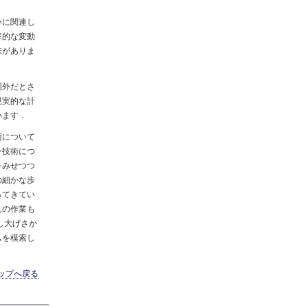
いに関連し
率的な変動
味がありま
囲外だとさ
現実的な計
います．
術について
ン技術につ
をみせつつ
の細かな歩
ってきてい
んの作業も
し大げさか
ムを模索し
ップへ戻る