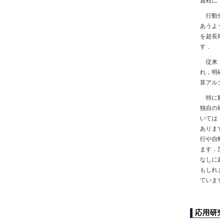
過程に
行動
あうよ
を超長
す．
従来
れ，明
算アル
特に
独自の
いては
ありま
行や自
ます．
なしに
もしれ
ていま
応用研