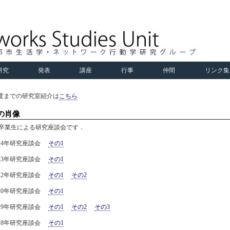
研究
発表
講座
行事
仲間
リンク集
3年度までの研究室紹介は
こちら
の肖像
nN卒業生による研究座談会です．
024年研究座談会
その1
023年研究座談会
その1
022年研究座談会
その1
その2
020年研究座談会
その1
019年研究座談会
その1
その2
その3
018年研究座談会
その1