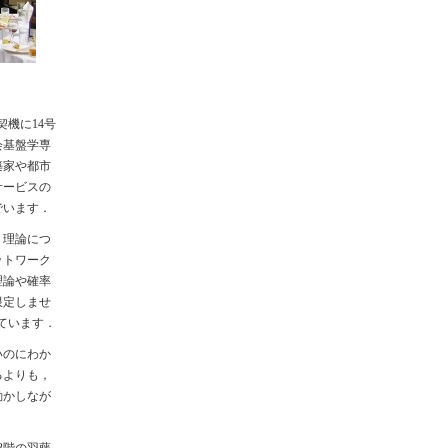
とを契機に14号
会基盤学専
築家や都市
サービスの
でいます．
．理論につ
ットワーク
理論や確率
限定しませ
しています．
いのにわか
るよりも，
動かしなが
3階の羽藤