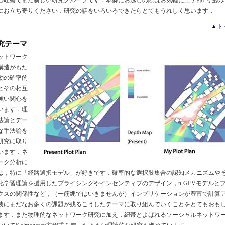
にお立ち寄りください．研究の話をいろいろできたらとてもうれしく思います．
▲ト
究テーマ
トワーク
構造がもた
動の確率的
とその相互
強い関心を
います．理
法論とデー
な手法論を
研究に取り
います．ネ
ーク分析に
は，特に「経路選択モデル」が好きです．確率的な選択肢集合の認知メカニズムや
化学習理論を援用したプライシングやインセンティブのデザイン，n-GEVモデルと
クスの関係性など，（一筋縄ではいきませんが）インプリケーションが豊富で計算
装にまだなお多くの課題が残るこうしたテーマに取り組んでいくことをとてもおも
ます．また物理的なネットワーク研究に加え，紐帯とよばれるソーシャルネットワ