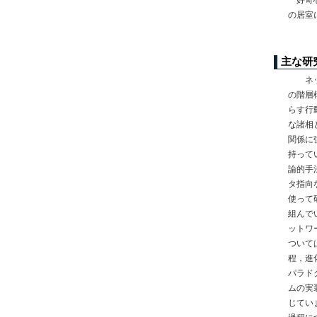
の居室
主な研
ネッ
の階層
らす行
な諸相
関係に
持って
論的手
タ指向
使って
組んで
ットワ
ついて
程，進
パラド
ムの実
じてい